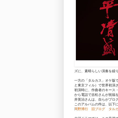
ズに、素晴らしい演奏を繰
一方の「タルカス」オケ版で
と東京フィル）で世界初演
初演時に、作曲者のキース
から電話で吉松さんが祝福
井英治さんは、自らがプロ
このアルバムの件は、以下
岡野博行 旧ブログ タル