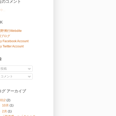
近のコメント
...
NK
野博行Webdite
旧ブログ
y Facebook Account
y Twitter Account
録
投稿
コメント
ログ アーカイブ
2012
(2)
►
10月
(1)
▼
2月
(1)