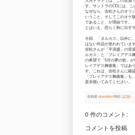
大河ドラマでは、この音源
す。サントラのCDには、こ
なぜなら、吉松さんのオリ
いうこと、そしてこのオケ
であること、が理由です。
とはいえ、恐らく秋に出す
今回、「タルカス」以外に
はない作品が使われていま
吉松さんが「平清盛」の音
ルカス」と「プレイアデス
の希望で「5月の夢の歌」が
レイアデス舞曲集」ではあ
す。これは、吉松さんに確
「プレイアデス舞曲集」も
是非聴いてみてください。
投稿者
okanohiro
時刻:
12:59
0 件のコメント:
コメントを投稿