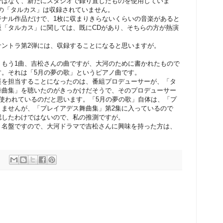
ではなく、新たにスタジオで録り直したものを使用していま
の「タルカス」は収録されていません。
ジナル作品だけで、1枚に収まりきらないくらいの音楽があると
版「タルカス」に関しては、既にCDがあり、そちらの方が熱演
サントラ第2弾には、収録することになると思いますが。
、もう1曲、吉松さんの曲ですが、大河のために書かれたもので
す。それは「5月の夢の歌」というピアノ曲です。
楽を担当することになったのは、番組プロデューサーが、「タ
舞曲集」を聴いたのがきっかけだそうで、そのプロデューサー
使われているのだと思います。「5月の夢の歌」自体は、「プ
りませんが、「プレイアデス舞曲集」第2集に入っているので
認したわけではないので、私の推測ですが。
、名盤ですので、大河ドラマで吉松さんに興味を持った方は、