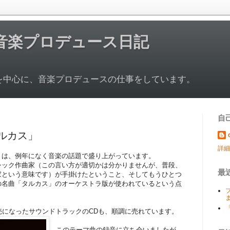
音楽プロデュース日記
を中心に、音楽プロデュースの仕事をしています。
自
ルカス」
詳細
」は、例年になく音楽の話題で盛り上がっています。
シック作曲家（この言い方が適切かは分かりませんが、普段、
最
家という意味です）が手掛けたということ、そしてもうひとつ
の名曲「タルカス」のオーケストラ版が使われているという点
売になったサウンドトラックのCDも、順調に売れています。
このテーマ曲の録音に立ち会いましたが、