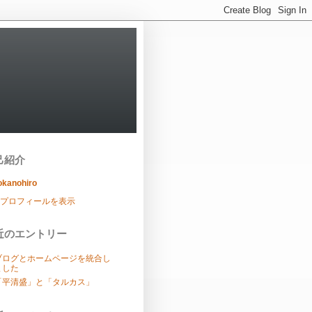
己紹介
okanohiro
プロフィールを表示
近のエントリー
ブログとホームページを統合し
ました
「平清盛」と「タルカス」