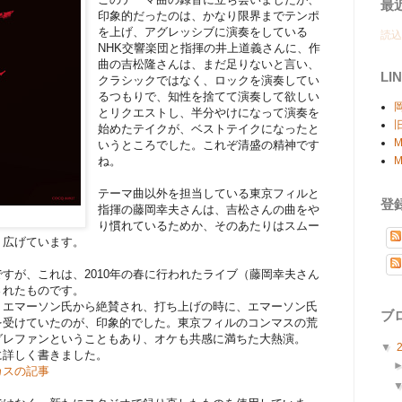
最
印象的だったのは、かなり限界までテンポ
を上げ、アグレッシブに演奏をしている
読込中
NHK交響楽団と指揮の井上道義さんに、作
曲の吉松隆さんは、まだ足りないと言い、
LI
クラシックではなく、ロックを演奏してい
るつもりで、知性を捨てて演奏して欲しい
岡
とリクエストし、半分やけになって演奏を
始めたテイクが、ベストテイクになったと
M
いうところでした。これぞ清盛の精神です
ね。
M
テーマ曲以外を担当している東京フィルと
登
指揮の藤岡幸夫さんは、吉松さんの曲をや
り慣れているためか、そのあたりはスムー
り広げています。
すが、これは、2010年の春に行われたライブ（藤岡幸夫さん
されたものです。
・エマーソン氏から絶賛され、打ち上げの時に、エマーソン氏
ブ
を受けていたのが、印象的でした。東京フィルのコンマスの荒
グレファンということもあり、オケも共感に満ちた大熱演。
▼
に詳しく書きました。
カスの記事